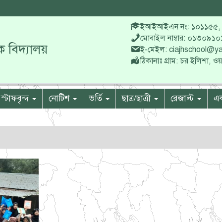
ইআইআইএন নং: ১০১১৫৫
,
মোবাইল নাম্বার: ০১৩০৯১
 বিদ্যালয়
ই-মেইল: ciajhschool@
ঠিকানাঃ গ্রাম: চর ইলিশা, ও
স্টাফবৃন্দ
নোটিশ
ভর্তি
ছাত্র/ছাত্রী
রেজাল্ট
এক