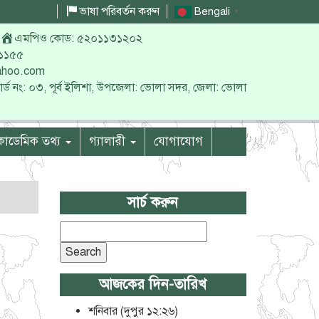
ভাষা পরিবর্তন করুন
Bengali
▼
এমপিও কোড: ৫২০১১৩১২০২
০১১৫৫
yahoo.com
য়ার্ড নং: ০৩, পূর্ব ইলিশা, উপজেলা: ভোলা সদর, জেলা: ভোলা
াডেমিক তথ্য
গ্যালারী
যোগাযোগ
সার্চ করুন
Search
for:
আজকের দিন-তারিখ
শনিবার
(
দুপুর ১২:২৬
)